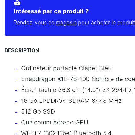
shopping_basket
Intéressé par ce produit ?
Rendez-vous en
magasin
pour acheter le produit
DESCRIPTION
Ordinateur portable Clapet Bleu
Snapdragon X1E-78-100 Nombre de coeu
Écran tactile 36,8 cm (14.5") 3K 2944 x 
16 Go LPDDR5x-SDRAM 8448 MHz
512 Go SSD
Qualcomm Adreno GPU
Wi-Fi 7 (802.11be) Bluetooth 5.4