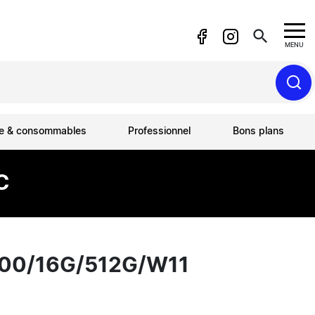
search
MENU
ue & consommables
Professionnel
Bons plans
C
100/16G/512G/W11