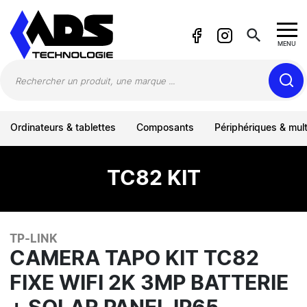
Panneau de gestion des cookies
search
MENU
Ordinateurs & tablettes
Composants
Périphériques & mul
TC82 KIT
TP-LINK
CAMERA TAPO KIT TC82
FIXE WIFI 2K 3MP BATTERIE