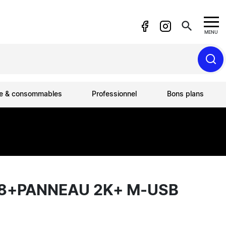
search
MENU
ue & consommables
Professionnel
Bons plans
B8+PANNEAU 2K+ M-USB