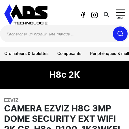
Panneau de gestion des cookies
search
MENU
Ordinateurs & tablettes
Composants
Périphériques & mul
H8c 2K
EZVIZ
CAMERA EZVIZ H8C 3MP
DOME SECURITY EXT WIFI