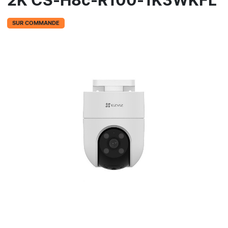
2K CS-H8c-R100-1K3WKFL
SUR COMMANDE