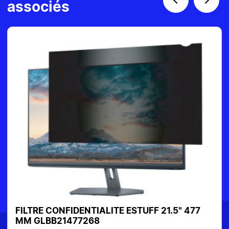
associés
LTRE CONFIDENTIALITE ESTUFF 21.5" 477
CHARG
 GLBB21477268
13-en