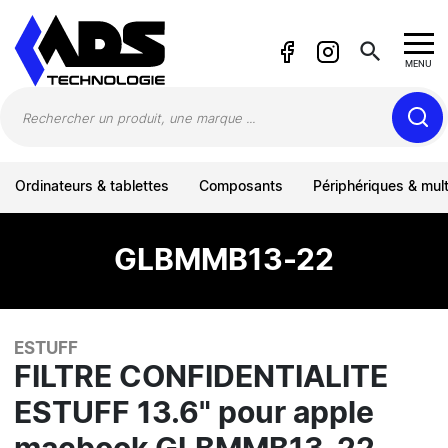
Panneau de gestion des cookies
search
MENU
Ordinateurs & tablettes
Composants
Périphériques & mul
GLBMMB13-22
ESTUFF
FILTRE CONFIDENTIALITE
ESTUFF 13.6" pour apple