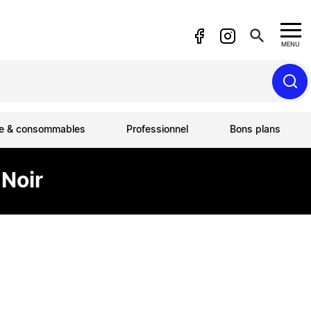
search
MENU
ue & consommables
Professionnel
Bons plans
Noir