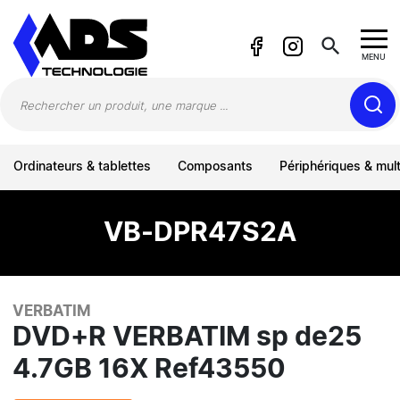
Panneau de gestion des cookies
search
MENU
Ordinateurs & tablettes
Composants
Périphériques & mul
VB-DPR47S2A
VERBATIM
DVD+R VERBATIM sp de25
4.7GB 16X Ref43550