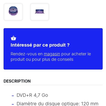
shopping_basket
Intéressé par ce produit ?
Rendez-vous en
magasin
pour acheter le
produit ou pour plus de conseils
DESCRIPTION
DVD+R 4,7 Go
Diamètre du disque optique: 120 mm