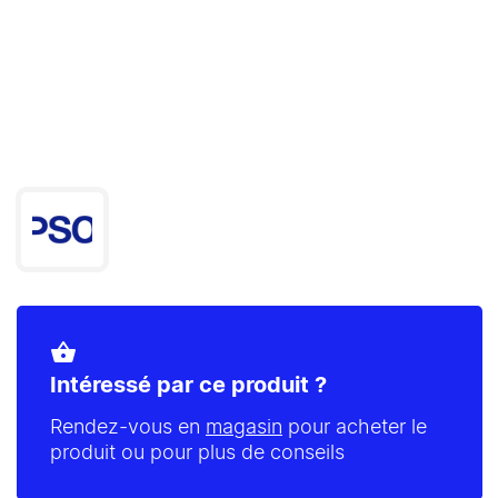
shopping_basket
Intéressé par ce produit ?
Rendez-vous en
magasin
pour acheter le
produit ou pour plus de conseils