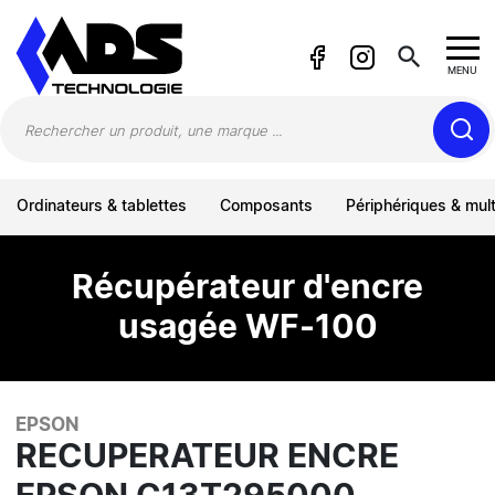
Panneau de gestion des cookies
search
MENU
Ordinateurs & tablettes
Composants
Périphériques & mul
Récupérateur d'encre
usagée WF-100
EPSON
RECUPERATEUR ENCRE