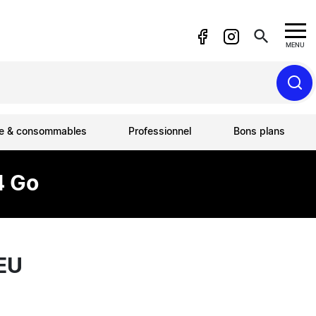
search
MENU
ue & consommables
Professionnel
Bons plans
4 Go
EU