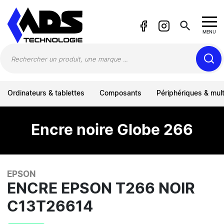
Panneau de gestion des cookies
search
MENU
Ordinateurs & tablettes
Composants
Périphériques & mul
Encre noire Globe 266
EPSON
ENCRE EPSON T266 NOIR
C13T26614