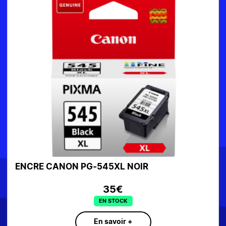
CRE CANON PG-545XL NOIR
ENCRE
35€
EN STOCK
En savoir +