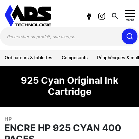
Panneau de gestion des cookies
search
MENU
Ordinateurs & tablettes
Composants
Périphériques & mul
925 Cyan Original Ink
Cartridge
HP
ENCRE HP 925 CYAN 400