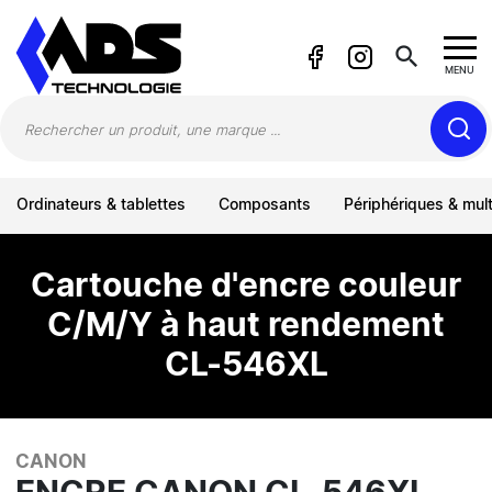
Panneau de gestion des cookies
search
MENU
Ordinateurs & tablettes
Composants
Périphériques & mul
Cartouche d'encre couleur
C/M/Y à haut rendement
CL-546XL
CANON