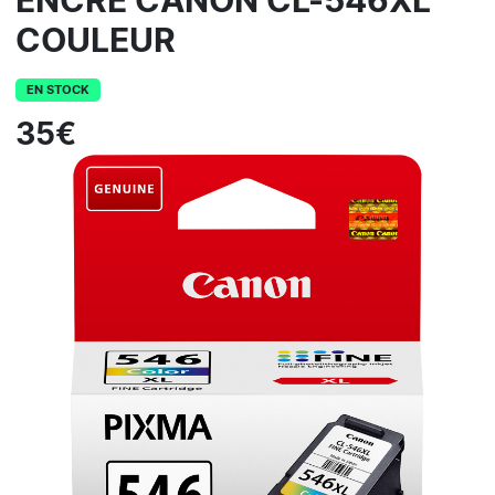
ENCRE CANON CL-546XL
COULEUR
EN STOCK
35€