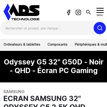
Panneau de gestion des cookies
search
MENU
Ordinateurs & tablettes
Composants
Périphériques & mul
Odyssey G5 32" G50D - Noir
- QHD - Écran PC Gaming
SAMSUNG
ECRAN SAMSUNG 32"