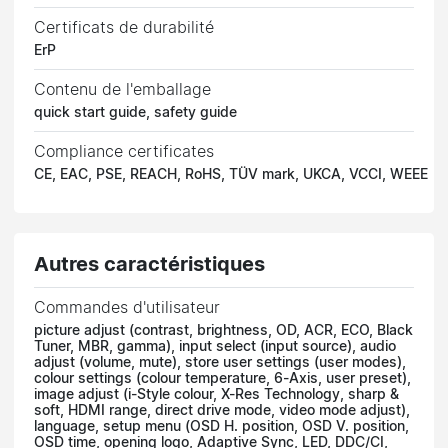
Certificats de durabilité
ErP
Contenu de l'emballage
quick start guide, safety guide
Compliance certificates
CE, EAC, PSE, REACH, RoHS, TÜV mark, UKCA, VCCI, WEEE
Autres caractéristiques
Commandes d'utilisateur
picture adjust (contrast, brightness, OD, ACR, ECO, Black
Tuner, MBR, gamma), input select (input source), audio
adjust (volume, mute), store user settings (user modes),
colour settings (colour temperature, 6-Axis, user preset),
image adjust (i-Style colour, X-Res Technology, sharp &
soft, HDMI range, direct drive mode, video mode adjust),
language, setup menu (OSD H. position, OSD V. position,
OSD time, opening logo, Adaptive Sync, LED, DDC/CI,