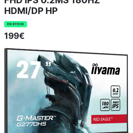
FHD IPS 0.2MS 180HZ
HDMI/DP HP
EN STOCK
199€