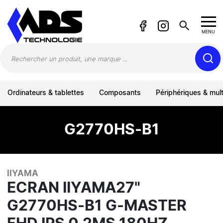
Panneau de gestion des cookies
search
MENU
Ordinateurs & tablettes
Composants
Périphériques & mul
G2770HS-B1
IIYAMA
ECRAN IIYAMA27"
G2770HS-B1 G-MASTER