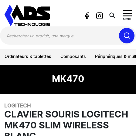
Panneau de gestion des cookies
search
MENU
Ordinateurs & tablettes
Composants
Périphériques & mul
MK470
LOGITECH
CLAVIER SOURIS LOGITECH
MK470 SLIM WIRELESS