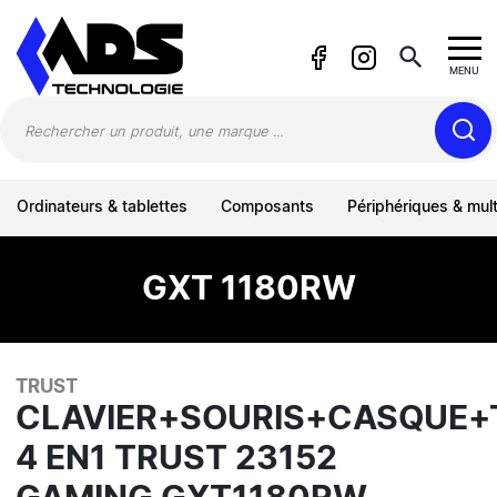
Panneau de gestion des cookies
search
MENU
Ordinateurs & tablettes
Composants
Périphériques & mul
GXT 1180RW
TRUST
CLAVIER+SOURIS+CASQUE+
4 EN1 TRUST 23152