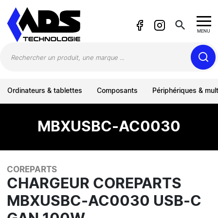
Panneau de gestion des cookies
search
MENU
Ordinateurs & tablettes
Composants
Périphériques & mul
MBXUSBC-AC0030
COREPARTS
CHARGEUR COREPARTS
MBXUSBC-AC0030 USB-C