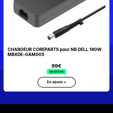
REPARTS pour NB DELL 180W
CHARGEUR ASU
005
19V1.75A (1*4*10
99€
EN STOCK
En savoir +