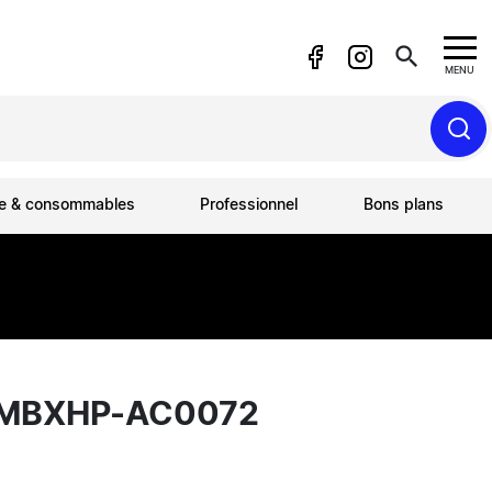
search
MENU
ue & consommables
Professionnel
Bons plans
0 MBXHP-AC0072