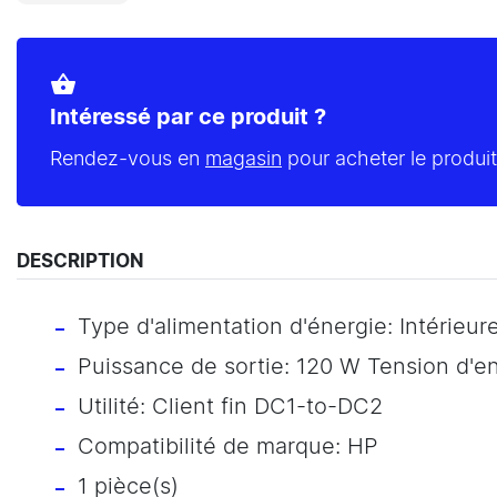
shopping_basket
Intéressé par ce produit ?
Rendez-vous en
magasin
pour acheter le produit
DESCRIPTION
Type d'alimentation d'énergie: Intérieur
Puissance de sortie: 120 W Tension d'en
Utilité: Client fin DC1-to-DC2
Compatibilité de marque: HP
1 pièce(s)