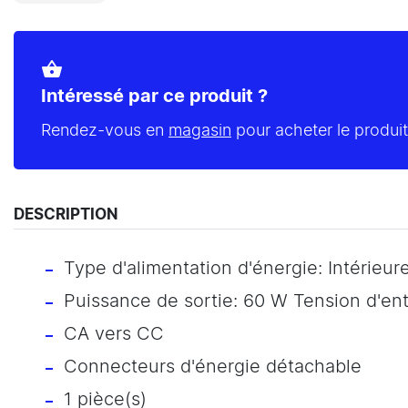
shopping_basket
Intéressé par ce produit ?
Rendez-vous en
magasin
pour acheter le produit
DESCRIPTION
Type d'alimentation d'énergie: Intérieur
Puissance de sortie: 60 W Tension d'ent
CA vers CC
Connecteurs d'énergie détachable
1 pièce(s)