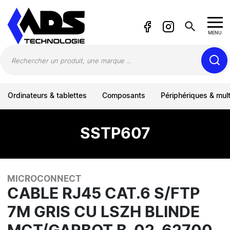
Panneau de gestion des cookies
search
MENU
Ordinateurs & tablettes
Composants
Périphériques & mul
SSTP607
MICROCONNECT
CABLE RJ45 CAT.6 S/FTP
7M GRIS CU LSZH BLINDE