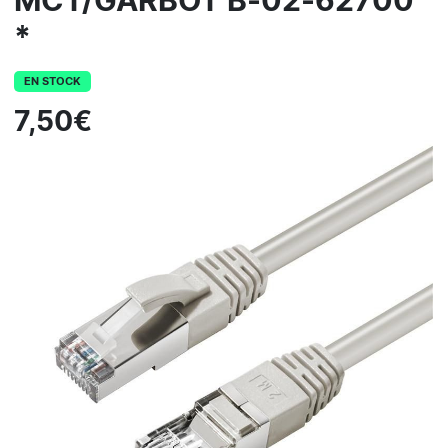
MCT/GARBOT B-02-62700
*
EN STOCK
7,50€