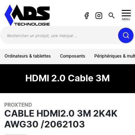
Panneau de gestion des cookies
search
MENU
Ordinateurs & tablettes
Composants
Périphériques & mul
HDMI 2.0 Cable 3M
PROXTEND
CABLE HDMI2.0 3M 2K4K
AWG30 /2062103