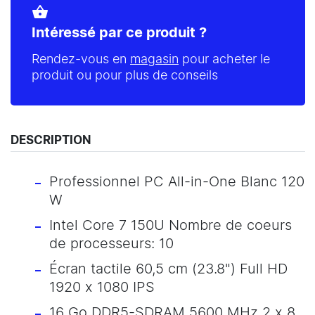
shopping_basket
Intéressé par ce produit ?
Rendez-vous en
magasin
pour acheter le
produit ou pour plus de conseils
DESCRIPTION
Professionnel PC All-in-One Blanc 120
W
Intel Core 7 150U Nombre de coeurs
de processeurs: 10
Écran tactile 60,5 cm (23.8") Full HD
1920 x 1080 IPS
16 Go DDR5-SDRAM 5600 MHz 2 x 8