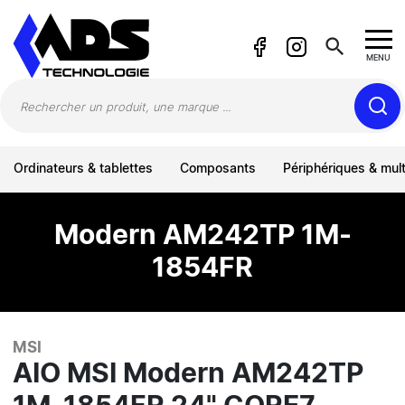
Panneau de gestion des cookies
search
MENU
Ordinateurs & tablettes
Composants
Périphériques & mul
Modern AM242TP 1M-
1854FR
MSI
AIO MSI Modern AM242TP