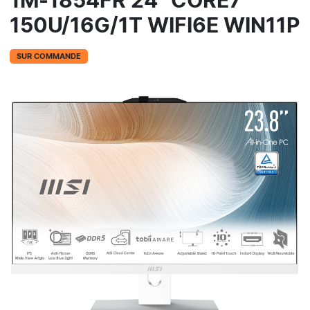
1M-1854FR 24" CORE7
150U/16G/1T WIFI6E WIN11P
SUR COMMANDE