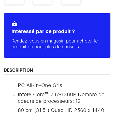
shopping_basket
Intéressé par ce produit ?
Rendez-vous en
magasin
pour acheter le
produit ou pour plus de conseils
DESCRIPTION
PC All-in-One Gris
Intel® Core™ i7 i7-1360P Nombre de
coeurs de processeurs: 12
80 cm (31.5") Quad HD 2560 x 1440