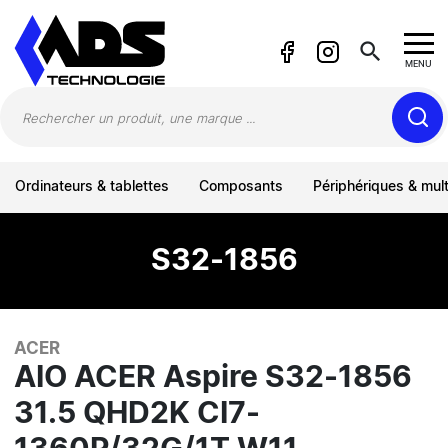
Panneau de gestion des cookies
search
MENU
Ordinateurs & tablettes
Composants
Périphériques & mul
S32-1856
ACER
AIO ACER Aspire S32-1856
31.5 QHD2K CI7-