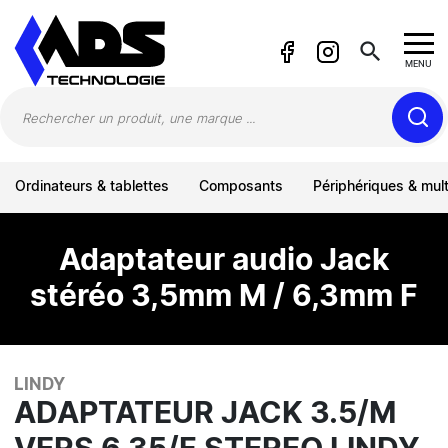
Panneau de gestion des cookies
search
MENU
Ordinateurs & tablettes
Composants
Périphériques & mul
Adaptateur audio Jack
stéréo 3,5mm M / 6,3mm F
LINDY
ADAPTATEUR JACK 3.5/M