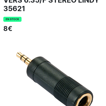
VERS 6.35/F STEREO LINDY
35621
EN STOCK
8€