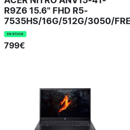
ACER NITRO ANV15-41-
R9Z6 15.6" FHD R5-
7535HS/16G/512G/3050/FR
EN STOCK
799€