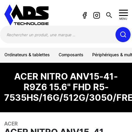
Panneau de gestion des cookies
search
MENU
Ordinateurs & tablettes
Composants
Périphériques & mul
ACER NITRO ANV15-41-
R9Z6 15.6" FHD R5-
7535HS/16G/512G/3050/FR
ACER