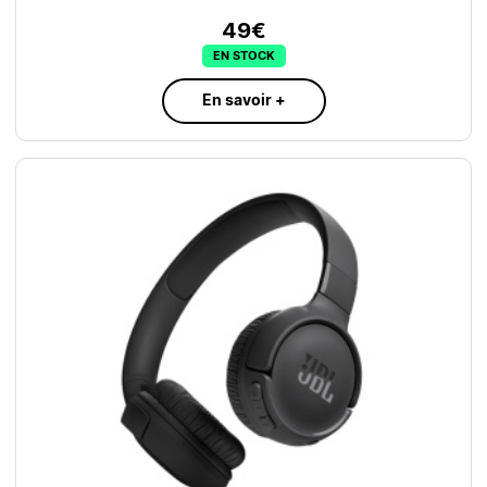
49€
EN STOCK
En savoir +