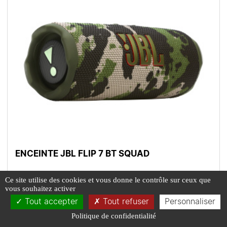
ENCEINTE JBL FLIP 7 BT SQUAD
139€
Ce site utilise des cookies et vous donne le contrôle sur ceux que
EN STOCK
vous souhaitez activer
Tout accepter
Tout refuser
Personnaliser
En savoir +
Politique de confidentialité
L