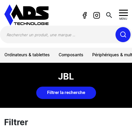
Panneau de gestion des cookies
search
MENU
Ordinateurs & tablettes
Composants
Périphériques & mul
JBL
Filtrer la recherche
Filtrer