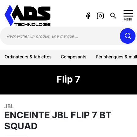
Panneau de gestion des cookies
search
MENU
Ordinateurs & tablettes
Composants
Périphériques & mul
Flip 7
JBL
ENCEINTE JBL FLIP 7 BT
SQUAD