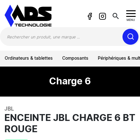
Panneau de gestion des cookies
search
MENU
Ordinateurs & tablettes
Composants
Périphériques & mul
Charge 6
JBL
ENCEINTE JBL CHARGE 6 BT
ROUGE