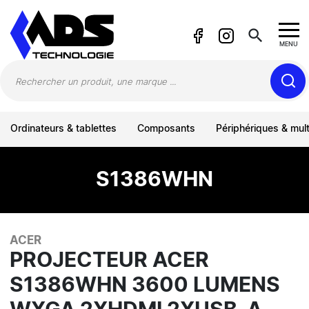
Panneau de gestion des cookies
search
MENU
Ordinateurs & tablettes
Composants
Périphériques & mul
S1386WHN
ACER
PROJECTEUR ACER
S1386WHN 3600 LUMENS