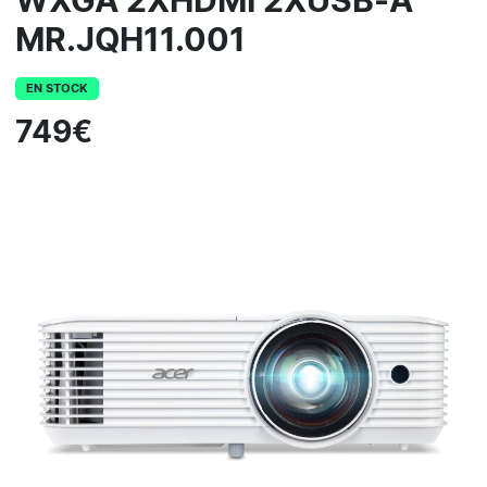
WXGA 2XHDMI 2XUSB-A
MR.JQH11.001
EN STOCK
749€