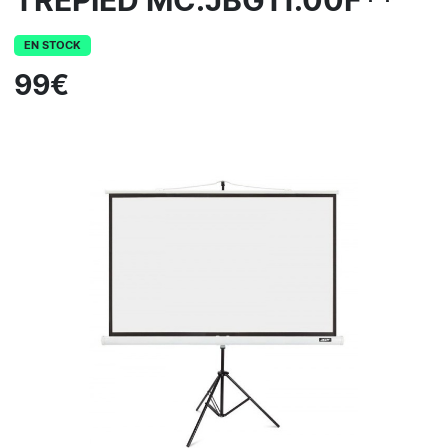
TREPIED MC.JBG11.00F**
EN STOCK
99€