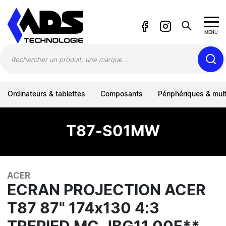
Panneau de gestion des cookies
search
MENU
Ordinateurs & tablettes
Composants
Périphériques & mul
T87-S01MW
ACER
ECRAN PROJECTION ACER
T87 87" 174x130 4:3