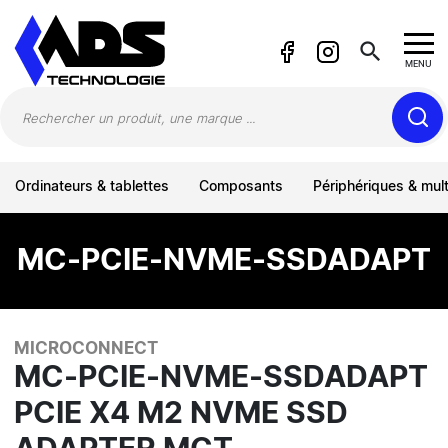
Panneau de gestion des cookies
search
MENU
Ordinateurs & tablettes
Composants
Périphériques & mul
MC-PCIE-NVME-SSDADAPT
MICROCONNECT
MC-PCIE-NVME-SSDADAPT
PCIE X4 M2 NVME SSD