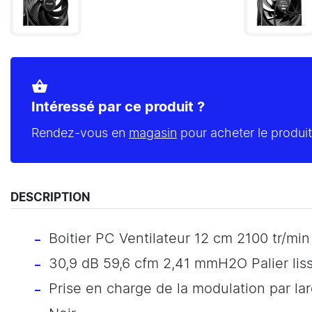
shopping_basket
Intéressé par ce produit ?
Rendez-vous en
magasin
pour acheter le produit
DESCRIPTION
Boitier PC Ventilateur 12 cm 2100 tr/min
30,9 dB 59,6 cfm 2,41 mmH2O Palier lis
Prise en charge de la modulation par la