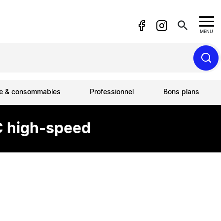
search
MENU
ue & consommables
Professionnel
Bons plans
C high-speed