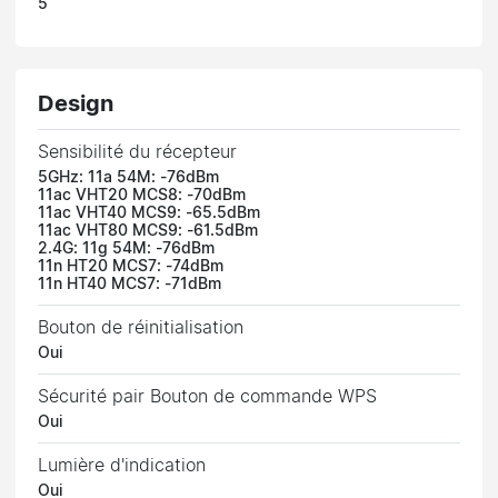
5
Design
Sensibilité du récepteur
5GHz: 11a 54M: -76dBm
11ac VHT20 MCS8: -70dBm
11ac VHT40 MCS9: -65.5dBm
11ac VHT80 MCS9: -61.5dBm
2.4G: 11g 54M: -76dBm
11n HT20 MCS7: -74dBm
11n HT40 MCS7: -71dBm
Bouton de réinitialisation
Oui
Sécurité pair Bouton de commande WPS
Oui
Lumière d'indication
Oui