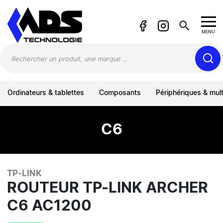
Panneau de gestion des cookies
search
MENU
Ordinateurs & tablettes
Composants
Périphériques & mul
C6
TP-LINK
ROUTEUR TP-LINK ARCHER
C6 AC1200