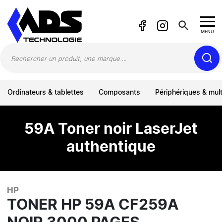
Panneau de gestion des cookies
search
MENU
Ordinateurs & tablettes
Composants
Périphériques & mul
59A Toner noir LaserJet
authentique
HP
TONER HP 59A CF259A