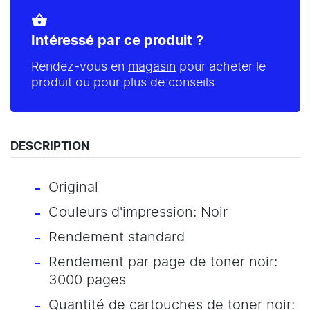
shopping_basket
Intéressé par ce produit ?
Rendez-vous en
magasin
pour acheter le
produit ou pour plus de conseils
DESCRIPTION
Original
Couleurs d'impression: Noir
Rendement standard
Rendement par page de toner noir:
3000 pages
Quantité de cartouches de toner noir: