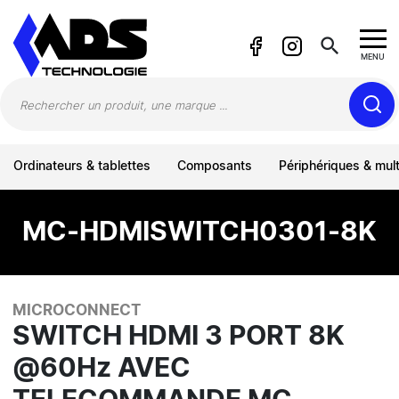
Panneau de gestion des cookies
search
MENU
Ordinateurs & tablettes
Composants
Périphériques & mul
MC-HDMISWITCH0301-8K
MICROCONNECT
SWITCH HDMI 3 PORT 8K
@60Hz AVEC