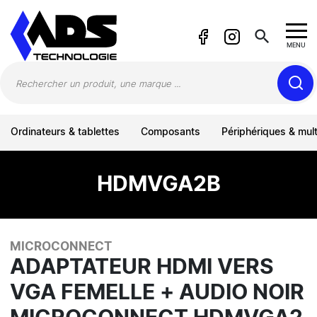
Panneau de gestion des cookies
search
MENU
Ordinateurs & tablettes
Composants
Périphériques & mul
HDMVGA2B
MICROCONNECT
ADAPTATEUR HDMI VERS
VGA FEMELLE + AUDIO NOIR