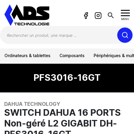
Panneau de gestion des cookies
search
MENU
Ordinateurs & tablettes
Composants
Périphériques & mul
PFS3016-16GT
DAHUA TECHNOLOGY
SWITCH DAHUA 16 PORTS
Non-géré L2 GIGABIT DH-