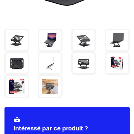
shopping_basket
Intéressé par ce produit ?