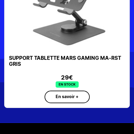
SUPPORT TABLETTE MARS GAMING MA-RST
S
GRIS
RS
29€
EN STOCK
En savoir +