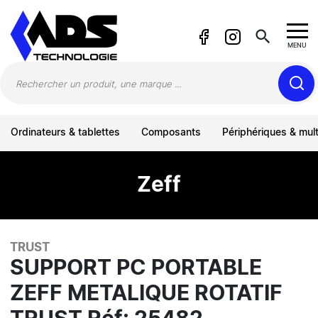
Panneau de gestion des cookies
search
MENU
Ordinateurs & tablettes
Composants
Périphériques & mul
Zeff
TRUST
SUPPORT PC PORTABLE
ZEFF METALIQUE ROTATIF