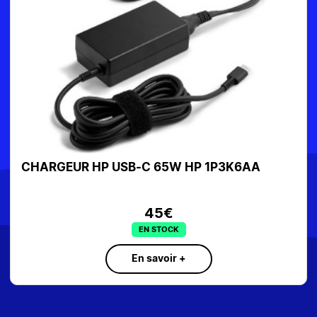
A
CHARGEUR COREPARTS pour ACER 180W
BOUT VIOLET MBXAC-AC0006 19.5V9.23A
99€
EN STOCK
En savoir +