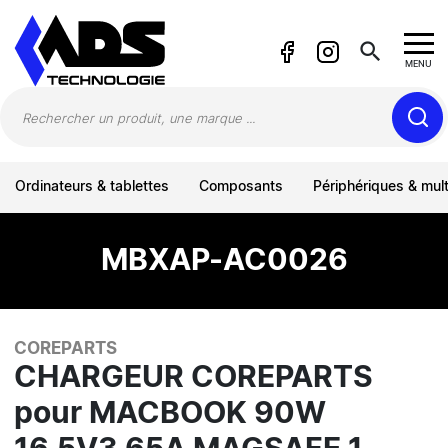
Panneau de gestion des cookies
search
MENU
Ordinateurs & tablettes
Composants
Périphériques & mul
MBXAP-AC0026
COREPARTS
CHARGEUR COREPARTS
pour MACBOOK 90W