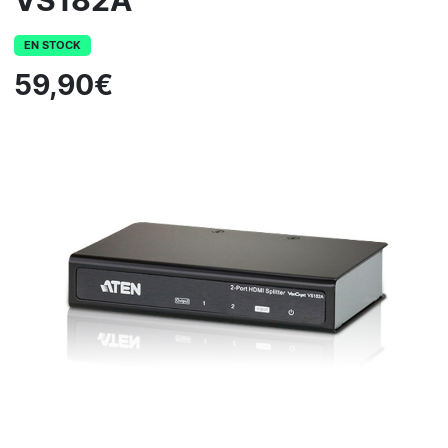
VS182A
EN STOCK
59,90€