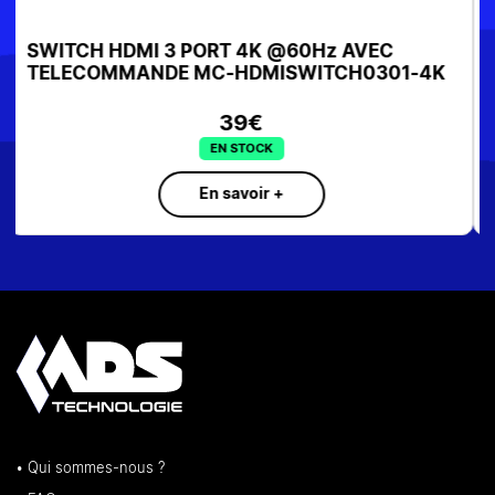
CABLE HDMI2.0 3M 2K4K AWG30 /2062103
10€
EN STOCK
En savoir +
• Qui sommes-nous ?