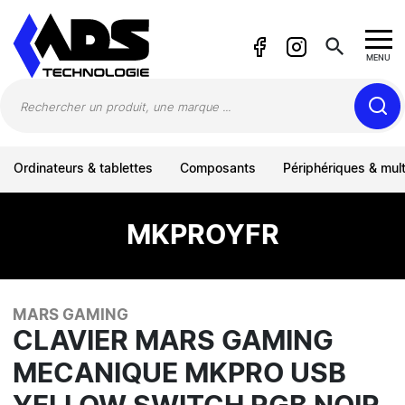
Panneau de gestion des cookies
search
MENU
Ordinateurs & tablettes
Composants
Périphériques & mul
MKPROYFR
MARS GAMING
CLAVIER MARS GAMING
MECANIQUE MKPRO USB