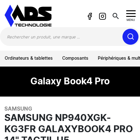
Panneau de gestion des cookies
search
MENU
Ordinateurs & tablettes
Composants
Périphériques & mul
Galaxy Book4 Pro
SAMSUNG
SAMSUNG NP940XGK-
KG3FR GALAXYBOOK4 PRO