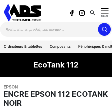
Panneau de gestion des cookies
search
MENU
Ordinateurs & tablettes
Composants
Périphériques & mul
EcoTank 112
EPSON
ENCRE EPSON 112 ECOTANK
NOIR