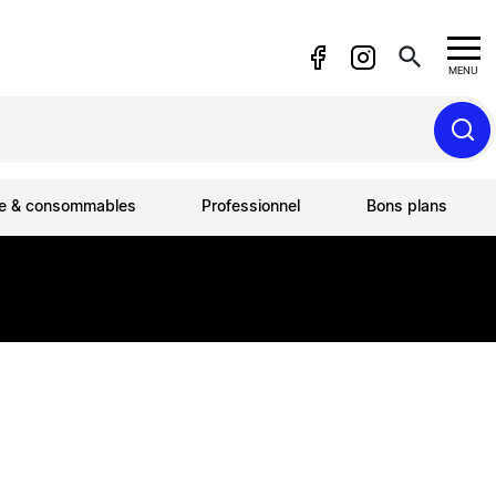
search
MENU
ue & consommables
Professionnel
Bons plans
3