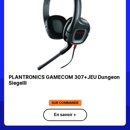
ONICS GAMECOM 307+JEU Dungeon
PAPIER PH
C13S4000
SUR COMMANDE
En savoir +