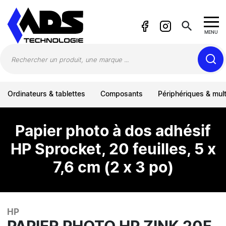
Panneau de gestion des cookies
search
MENU
Ordinateurs & tablettes
Composants
Périphériques & mul
Papier photo à dos adhésif
HP Sprocket, 20 feuilles, 5 x
7,6 cm (2 x 3 po)
HP