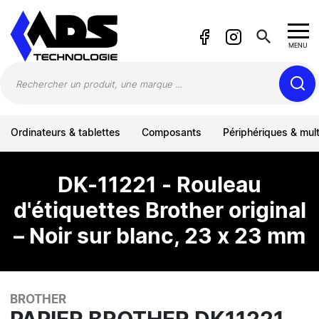
Panneau de gestion des cookies
search
MENU
Ordinateurs & tablettes
Composants
Périphériques & mul
DK-11221 - Rouleau
d'étiquettes Brother original
– Noir sur blanc, 23 x 23 mm
BROTHER