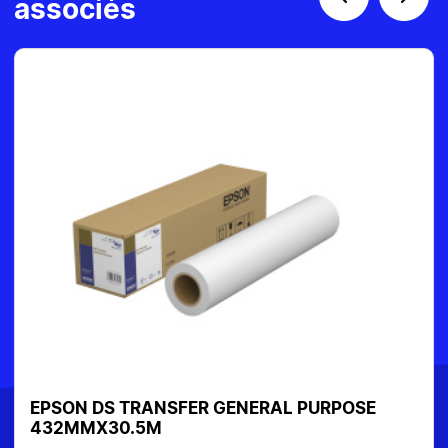
associés
EPSON DS TRANSFER GENERAL PURPOSE
PA
432MMX30.5M
C