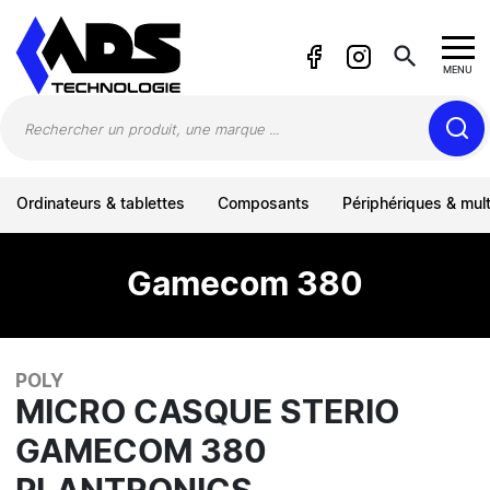
Panneau de gestion des cookies
search
MENU
Ordinateurs & tablettes
Composants
Périphériques & mul
Gamecom 380
POLY
MICRO CASQUE STERIO
GAMECOM 380