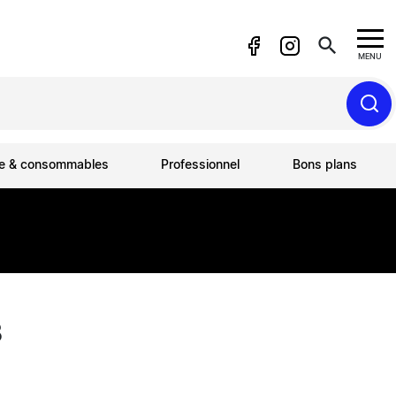
search
MENU
ue & consommables
Professionnel
Bons plans
B