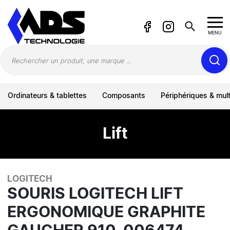
Panneau de gestion des cookies
search
MENU
Ordinateurs & tablettes
Composants
Périphériques & mul
Lift
LOGITECH
SOURIS LOGITECH LIFT
ERGONOMIQUE GRAPHITE