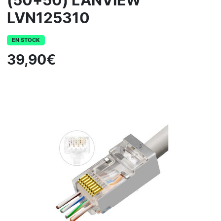
(50+50) LANVIEW
LVN125310
EN STOCK
39,90€