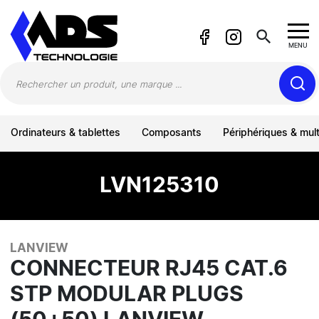
Panneau de gestion des cookies
search
MENU
Ordinateurs & tablettes
Composants
Périphériques & mul
LVN125310
LANVIEW
CONNECTEUR RJ45 CAT.6
STP MODULAR PLUGS